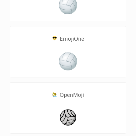
EmojiOne
OpenMoji