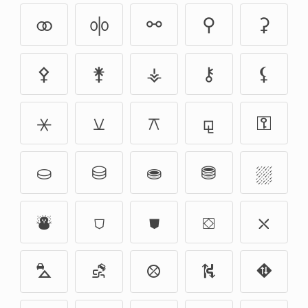
⚭
⚮
⚯
⚲
⚳
⚴
⚵
⚶
⚷
⚸
⚹
⚺
⚻
⚼
⚿
⛀
⛁
⛂
⛃
⛆
⛇
⛉
⛊
⛋
⛌
⛍
⛐
⛒
⛕
⛖