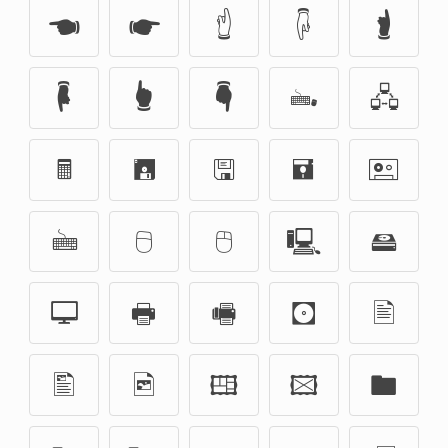
🖜
🖝
🖞
🖟
🖠
🖡
🖢
🖣
🖦
🖧
🖩
🖪
🖫
🖬
🖭
🖮
🖯
🖰
🖳
🖴
🖵
🖶
🖷
🖸
🖹
🖺
🖻
🖽
🖾
🖿