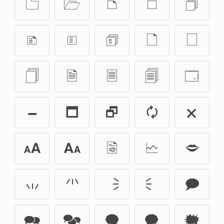
🗀
🗁
🗅
🗆
🗇
🗈
🗉
🗊
🗋
🗌
🗍
🗎
🗏
🗐
🗔
🗕
🗖
🗗
🗘
🗙
🗚
🗛
🗟
🗠
🗢
🗤
🗥
🗦
🗧
🗩
🗪
🗫
🗬
🗭
🗮