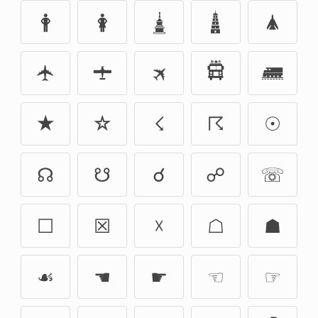
🛉
🛊
🛓
🛔
🛦
🛧
🛨
🛪
🛱
🛲
★
☆
☇
☈
☉
☊
☋
☌
☍
☏
☐
☒
☓
☖
☗
☙
☚
☛
☜
☞