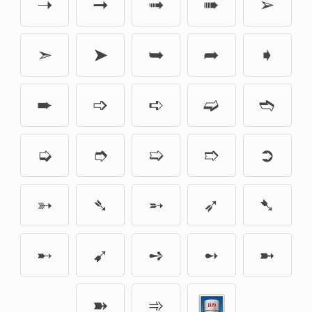
➝
➞
➟
➠
➢
➣
➤
➥
➦
➧
➨
➩
➪
➫
➬
➭
➮
➯
➱
➲
➳
➴
➵
➶
➷
➸
➹
➺
➻
➼
➽
➾