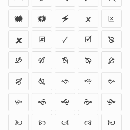
🗰
🗱
🗲
🗴
🗵
🗶
🗷
🗸
🗹
🙐
🙑
🙒
🙓
🙔
🙕
🙖
🙗
🙘
🙙
🙚
🙛
🙜
🙝
🙞
🙟
🙠
🙡
🙢
🙣
🙤