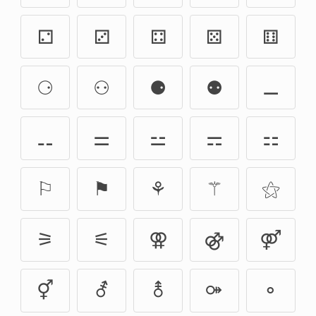
⚁
⚂
⚃
⚄
⚅
⚆
⚇
⚈
⚉
⚊
⚋
⚌
⚍
⚎
⚏
⚐
⚑
⚘
⚚
⚝
⚞
⚟
⚢
⚣
⚤
⚥
⚦
⚨
⚩
⚬