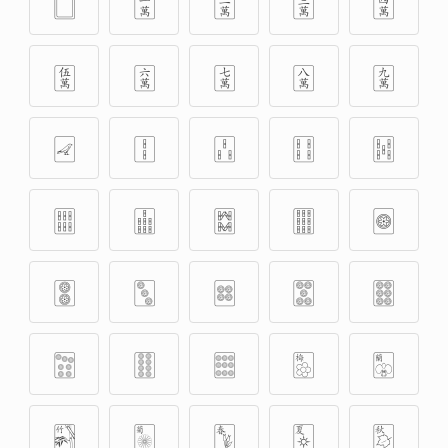
🀆
🀇
🀈
🀉
🀊
🀋
🀌
🀍
🀎
🀏
🀐
🀑
🀒
🀓
🀔
🀕
🀖
🀗
🀘
🀙
🀚
🀛
🀜
🀝
🀞
🀟
🀠
🀡
🀢
🀣
🀤
🀥
🀦
🀧
🀨