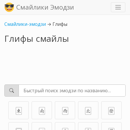
Смайлики Эмодзи
Смайлики-эмодзи
→
Глифы
Глифы смайлы
🀀
🀁
🀂
🀃
🀅