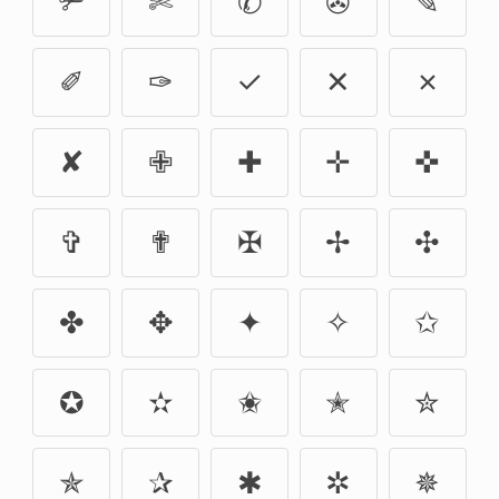
✃
✄
✆
✇
✎
✐
✑
✓
✕
✗
✘
✙
✚
✛
✜
✞
✟
✠
✢
✣
✤
✥
✦
✧
✩
✪
✫
✬
✭
✮
✯
✰
✱
✲
✵