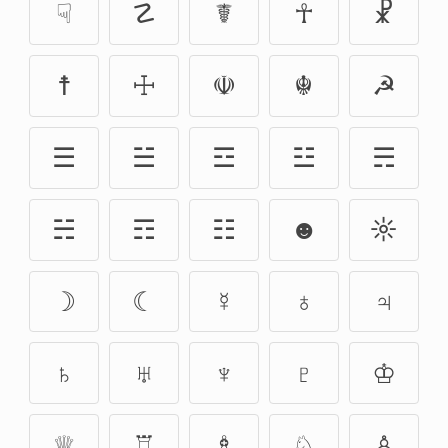
☟
☡
☤
☥
☧
☨
☩
☫
☬
☭
☰
☱
☲
☳
☴
☵
☶
☷
☻
☼
☽
☾
☿️
♁
♃
♄
♅
♆
♇
♔
♕
♖
♗
♘
♙