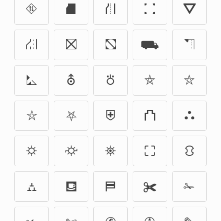
⛗
⛘
⛙
⛚
⛛
⛜
⛝
⛞
⛟
⛠
⛡
⛢
⛣
⛤
⛥
⛦
⛧
⛨
⛫
⛬
⛭
⛮
⛯
⛶
⛻
⛼
⛾
⛿
✀
✁