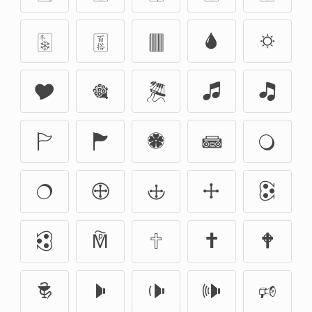
🀩
🀪
🀫
🌢
🌣
🎔
🎕
🎘
🎜
🎝
🏱
🏲
🏶
📾
🔾
🔿
🕀
🕁
🕂
🕃
🕄
🕅
🕆
🕇
🕈
🕏
🕨
🕩
🕪
🕫