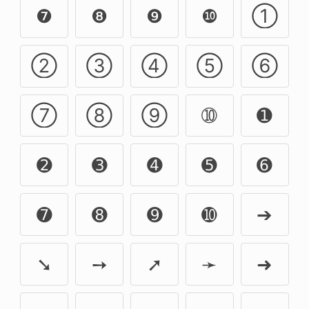
❼
❽
❾
❿
➀
➁
➂
➃
➄
➅
➆
➇
➈
➉
➊
➋
➌
➍
➎
➏
➐
➑
➒
➓
➔
➘
➙
➚
➛
➜