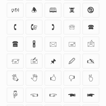
🕬
🕭
🕮
🕱
🕲
🕻
🕼
🕽
🕾
🕿
🖀
🖁
🖂
🖃
🖄
🖅
🖆
🖈
🖉
🖎
🖏
🖑
🖒
🖓
🖔
🖗
🖘
🖙
🖚
🖛