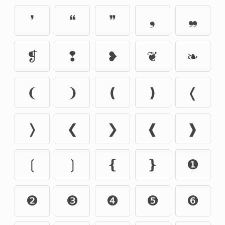
❜
❝
❞
❟
❠
❡
❢
❥
❦
❧
❨
❩
❪
❫
❬
❭
❮
❯
❰
❱
❲
❳
❴
❵
❶
❷
❸
❹
❺
❻