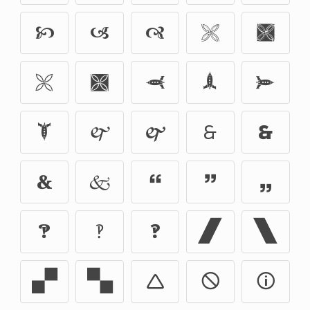
🙥
🙦
🙧
🙨
🙩
🙪
🙫
🙬
🙭
🙮
🙯
🙰
🙱
🙲
🙳
🙴
🙵
🙶
🙷
🙸
🙹
🙺
🙻
🙼
🙽
🙾
🙿
🛆
🛇
🛈