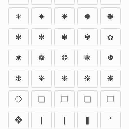
✶
✷
✸
✹
✺
✻
✼
✽
✾
✿
❀
❁
❂
❃
❅
❆
❈
❉
❊
❋
❍
❏
❐
❑
❒
❖
❘
❙
❚
❛