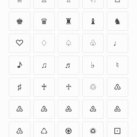
♚
♛
♜
♝
♞
♡
♢
♤
♧
♩
♪
♫
♬
♭
♮
♯
♰
♱
♲
♳
♴
♵
♶
♷
♸
♹
♺
♼
♽
⚀