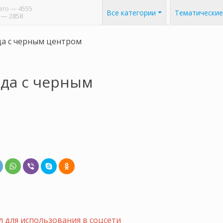
его
— 4555
Все категории
Тематические
— 2858
да с черным центром
зда с черным
 для использования в соцсети