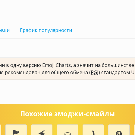
овки
График
популярности
и в одну версию Emoji Charts, а значит на большинств
не рекомендован для общего обмена (
RGI
) стандартом U
Похожие эмоджи-смайлы
🏲
🗲
⛀
❫
❽