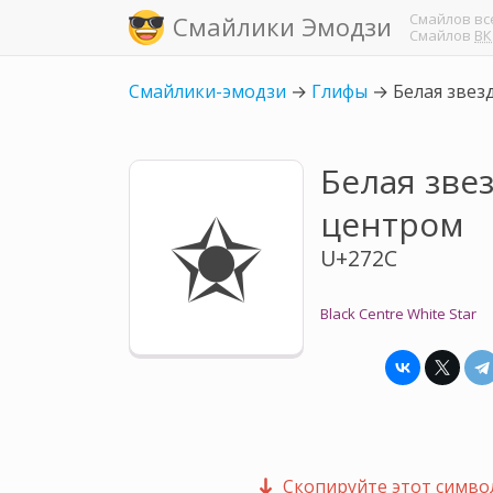
Смайлов
вс
Смайлики Эмодзи
Смайлов
ВК
Смайлики-эмодзи
→
Глифы
→
Белая звез
Белая зве
✬
центром
U+272C
Black Centre White Star
Скопируйте этот символ