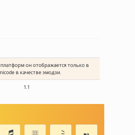
е платформ он отображается только в
nicode в качестве эмодзи.
1.1
🎜
🀞
🗦
➻