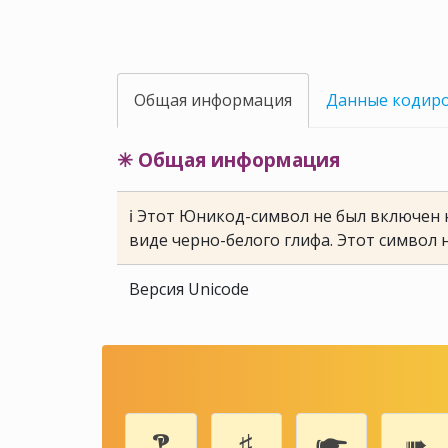
Общая информация
Данные кодир
✳ Общая информация
ℹ Этот Юникод-символ не был включен н
виде черно-белого глифа. Этот символ 
Версия Unicode
🙹
♯
🖝
➠