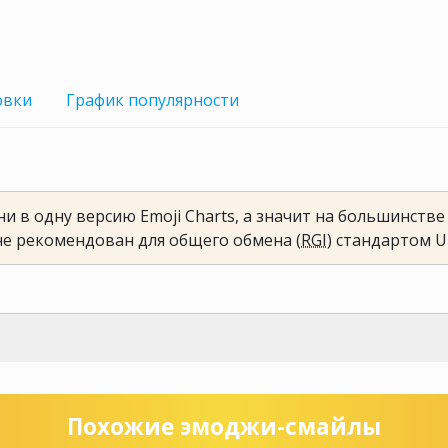
овки
График
популярности
и в одну версию Emoji Charts, а значит на большинств
не рекомендован для общего обмена (
RGI
) стандартом U
Похожие эмоджи-смайлы