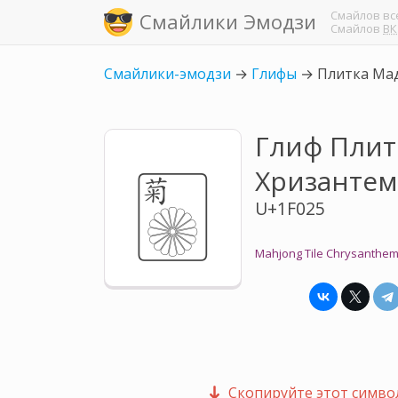
Смайлов
вс
Смайлики Эмодзи
Смайлов
ВК
Смайлики-эмодзи
→
Глифы
→
Плитка Ма
Глиф Плит
🀥
Хризантем
U+1F025
Mahjong Tile Chrysanthe
Скопируйте этот символ