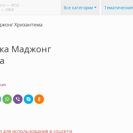
его
— 4555
Все категории
Тематические
— 2858
джонг Хризантема
ка Маджонг
а
mum
 для использования в соцсети