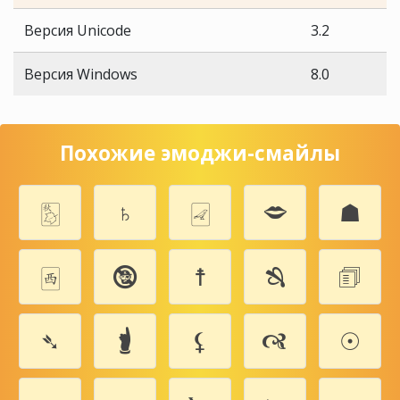
Версия Unicode
3.2
Версия Windows
8.0
Похожие эмоджи-смайлы
🀨
♄
🀐
🗢
☗
🀂
🕲
☨
🙓
🗊
➴
🖠
⚸
🙧
☉