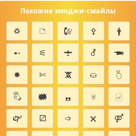
Похожие эмоджи-смайлы
♽
🗅
🕼
⚴
🛉
➸
⚟
🛨
⚦
🖚
✸
✄
🕱
⛀
🖔
🖏
🗰
🙸
♅
🀐
🙱
⚂
➩
🗙
⚤