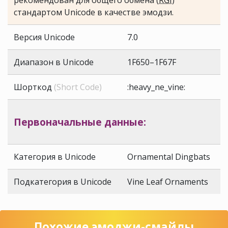
рекомендован для общего обмена (
RGI
)
стандартом Unicode в качестве эмодзи.
Версия Unicode
7.0
Диапазон в Unicode
1F650–1F67F
Шорткод
(Short Code)
:heavy_ne_vine:
Первоначальные данные:
Категория в Unicode
Ornamental Dingbats
Подкатегория в Unicode
Vine Leaf Ornaments
Похожие эмоджи-смайлы