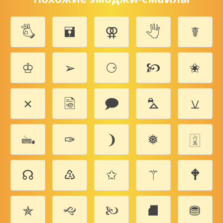
🖏
🖬
⚢
🖑
☤
♔
➢
⚆
🙥
✬
✗
🗟
🗩
⛍
⚺
🖦
✑
❩
❅
🀌
☊
♳
✩
⚚
🕈
✯
🙙
🙠
⛘
⛃