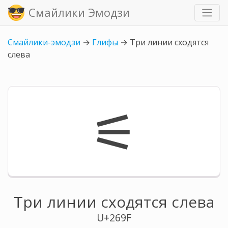
Смайлики Эмодзи
Смайлики-эмодзи
→
Глифы
→
Три линии сходятся
слева
⚟
Три линии сходятся слева
U+269F