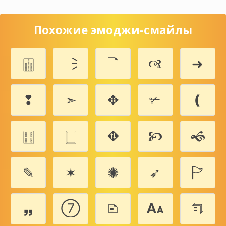
Похожие эмоджи-смайлы
🀖
🗦
🗋
🙣
➜
❢
➣
✥
✃
❪
🀓
🀆
⛖
🙥
🙜
✎
✶
✺
➶
🏱
🙸
➆
🗈
🗛
🗊