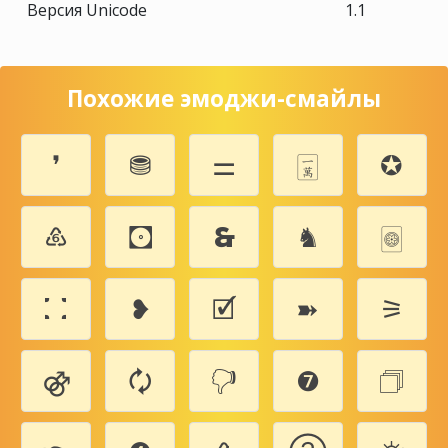
Версия Unicode
1.1
Похожие эмоджи-смайлы
❜
⛃
⚌
🀇
✪
♸
🖸
🙳
♞
🀙
⛚
❥
🗹
➽
⚞
⚣
🗘
🖓
❼
🗇