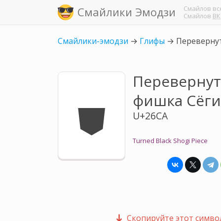
Смайлов
вс
Смайлики Эмодзи
Смайлов
ВК
Смайлики-эмодзи
→
Глифы
→
Перевернут
Перевернут
⛊
фишка Сёги
U+26CA
Turned Black Shogi Piece
Скопируйте этот символ