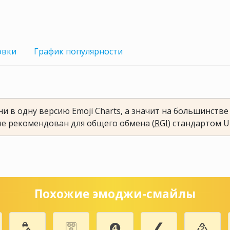
овки
График
популярности
и в одну версию Emoji Charts, а значит на большинств
не рекомендован для общего обмена (
RGI
) стандартом U
Похожие эмоджи-смайлы
⛍
🀝
❹
❮
♴