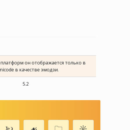
е платформ он отображается только в
nicode в качестве эмодзи.
5.2
🙠
☙
🗀
☼