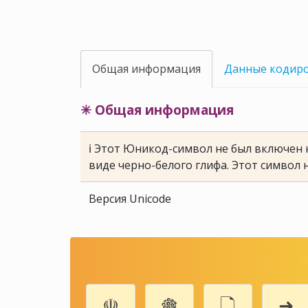
Общая информация
Данные кодир
✳ Общая информация
ℹ Этот Юникод-символ не был включен н
виде черно-белого глифа. Этот символ 
Версия Unicode
☫
🎕
🗋
➜