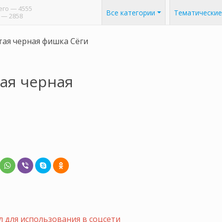
его
— 4555
Все категории
Тематические
— 2858
ая черная фишка Сёги
ая черная
 для использования в соцсети