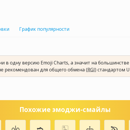
овки
График
популярности
и в одну версию Emoji Charts, а значит на большинств
не рекомендован для общего обмена (
RGI
) стандартом U
Похожие эмоджи-смайлы
⚮
➬
🀩
🕁
🙔