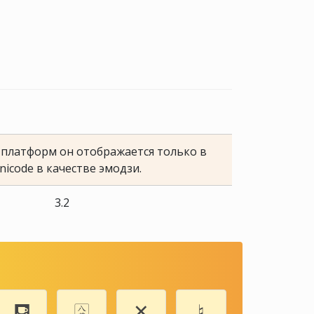
е платформ он отображается только в
nicode в качестве эмодзи.
3.2
⛾
🀎
✕
♮