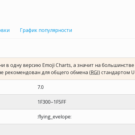
овки
График
популярности
и в одну версию Emoji Charts, а значит на большинств
не рекомендован для общего обмена (
RGI
) стандартом U
7.0
1F300–1F5FF
:flying_evelope: