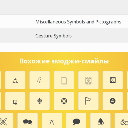
Miscellaneous Symbols and Pictographs
Gesture Symbols
Похожие эмоджи-смайлы
⛼
♧
🀆
🀝
⚄
⚼
☬
❂
🏱
❹
🙪
🗪
⚻
🗩
🕭
