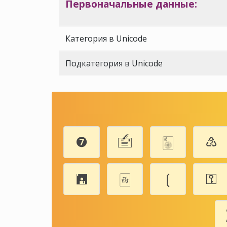
Первоначальные данные:
Категория в Unicode
Подкатегория в Unicode
❼
🖆
🀥
♴
🖪
🀂
❲
⚿