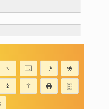
♄
🗔
☽
❀
♝
⚚
🖶
🀘
