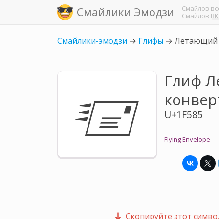
Смайлов
вс
Смайлики Эмодзи
Смайлов
ВК
Смайлики-эмодзи
→
Глифы
→
Летающий 
Глиф 
🖅
конвер
U+1F585
Flying Envelope
Скопируйте этот символ