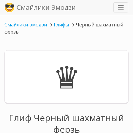
Смайлики Эмодзи
Смайлики-эмодзи
→
Глифы
→
Черный шахматный
ферзь
♛
Глиф Черный шахматный
ферзь