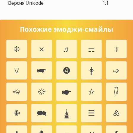
Версия Unicode
1.1
Похожие эмоджи-смайлы
❊
✗
♬
⚎
♅
⚺
🖛
➍
🛉
➩
🙙
⛮
🖝
⛦
🖟
✙
🗪
🛓
☰
♸