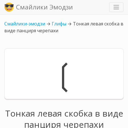
Смайлики Эмодзи
Смайлики-эмодзи
→
Глифы
→
Тонкая левая скобка в
виде панциря черепахи
❲
Тонкая левая скобка в виде
панциря черепахи