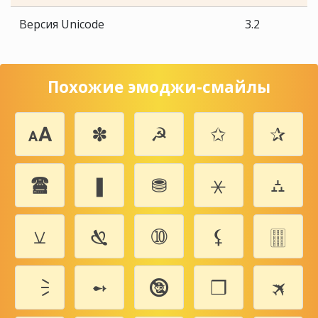
Версия Unicode
3.2
Похожие эмоджи-смайлы
🗚
✽
☭
✩
✰
🖀
❚
⛃
⚹
⛼
⚺
🙗
➉
⚸
🀘
🗦
➻
🕲
❒
🛪