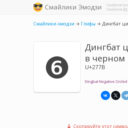
Смайлов
вс
Смайлики Эмодзи
Смайлов
ВК
Смайлики-эмодзи
→
Глифы
→
Дингбат ци
Дингбат 
❻
в черном 
U+277B
Dingbat Negative Circled 
Скопируйте этот символ