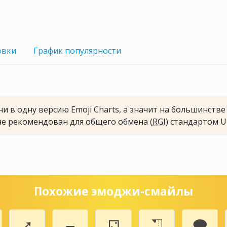
овки
График
популярности
и в одну версию Emoji Charts, а значит на большинств
не рекомендован для общего обмена (
RGI
) стандартом U
Похожие эмоджи-смайлы
➚
🗕
⚁
⛠
🗩