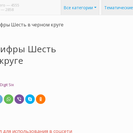
его
— 4555
Все категории
Тематические
— 2858
фры Шесть в черном круге
цифры Шесть
круге
Digit Six
 для использования в соцсети