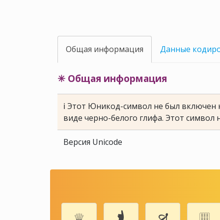
Общая информация
Данные кодир
✳ Общая информация
ℹ Этот Юникод-символ не был включен н
виде черно-белого глифа. Этот символ 
Версия Unicode
♕
🖠
🙖
🀘