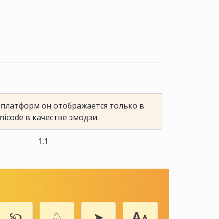
е платформ он отображается только в
nicode в качестве эмодзи.
1.1
🙡
♘
➤
🗛