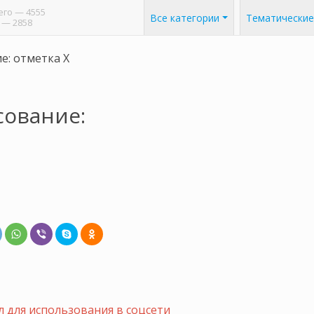
его
— 4555
Все категории
Тематические
— 2858
е: отметка X
сование:
 для использования в соцсети