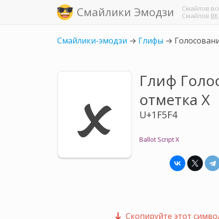
Смайлов
вс
Смайлики Эмодзи
Смайлов
ВК
Смайлики-эмодзи
→
Глифы
→
Голосовани
Глиф Голо
🗴
отметка X
U+1F5F4
Ballot Script X
Скопируйте этот символ