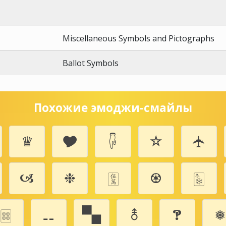
Miscellaneous Symbols and Pictographs
Ballot Symbols
Похожие эмоджи-смайлы
♛
🎔
🖟
☆
🛧
🙦
❉
🀋
♼
🀩
🀜
⚋
🙿
⚨
🙹