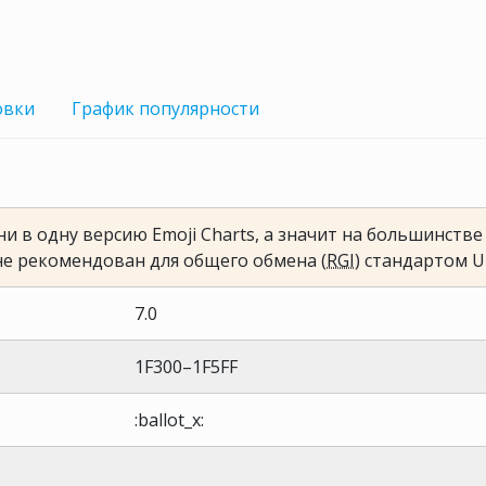
овки
График
популярности
и в одну версию Emoji Charts, а значит на большинств
не рекомендован для общего обмена (
RGI
) стандартом U
7.0
1F300–1F5FF
:ballot_x: