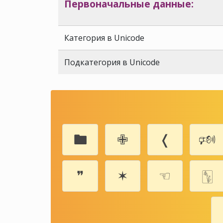
Первоначальные данные:
Категория в Unicode
Подкатегория в Unicode
🖿
✙
❬
🕬
❞
✶
☜
🀦