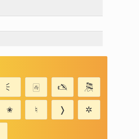
🗧
🀂
🖎
🎘
✬
♮
❭
✲
❅