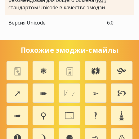
рекомендован для общего обмена (
RGI
)
стандартом Unicode в качестве эмодзи.
Версия Unicode
6.0
Похожие эмоджи-смайлы
🀛
❃
🀇
🗱
🙟
➚
➠
🗁
➢
🙥
➟
⚲
🗔
🙺
🛓
➊
❩
⚈
➾
♳