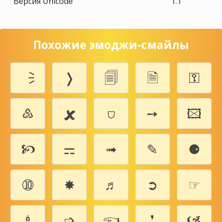
Версия Unicode
1.1
Похожие эмоджи-смайлы
🗦
❭
🗐
🗎
⚿
♷
🗶
⛉
➙
🖾
🙥
⚎
➟
✎
⚈
➉
✸
♬
➲
☞
♗
➩
🖘
❜
🙦