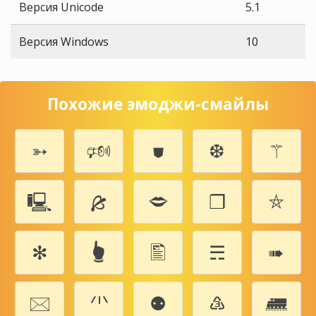
Версия Unicode
5.1
Версия Windows
10
Похожие эмоджи-смайлы
➳
🕬
⛊
❆
⚚
🖳
🙕
🗢
❐
⛤
✻
🖢
🖺
☴
➠
🖂
🗥
⚉
♵
🛲