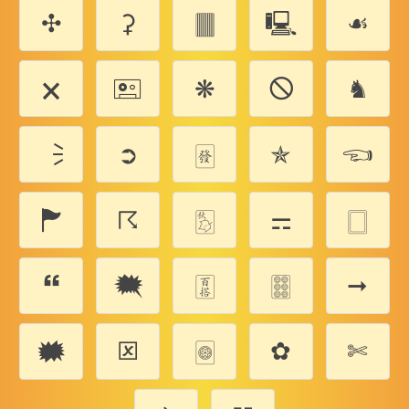
✣
⚳
🀫
🖳
☙
🗙
🖭
❋
🛇
♞
🗦
➲
🀅
✯
🖘
🏲
☈
🀨
⚎
🀆
🙶
🗮
🀪
🀞
➞
🗰
🗵
🀙
✿
✄