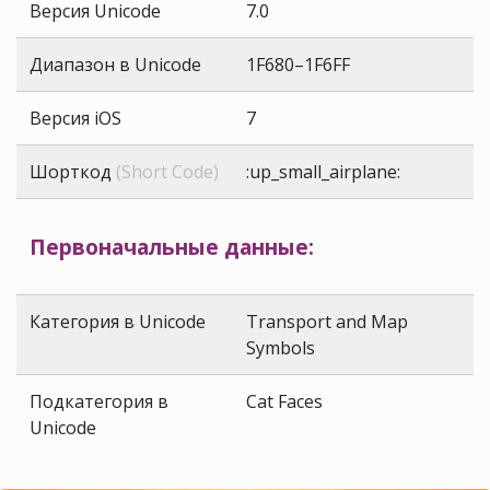
Версия Unicode
7.0
Диапазон в Unicode
1F680–1F6FF
Версия iOS
7
Шорткод
(Short Code)
:up_small_airplane:
Первоначальные данные:
Категория в Unicode
Transport and Map
Symbols
Подкатегория в
Cat Faces
Unicode