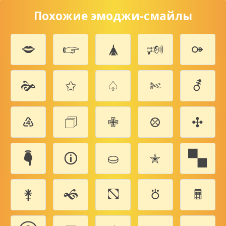
Похожие эмоджи-смайлы
🗢
🖙
🛦
🕬
⚩
🙞
✩
♤
✄
⚦
♶
🗇
✙
⛒
✣
🖣
🛈
⛀
✭
🙿
⚵
🙜
⛞
⛣
🖩