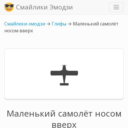
Смайлики Эмодзи
Смайлики-эмодзи
→
Глифы
→
Маленький самолёт
носом вверх
🛨
Маленький самолёт носом
вверх