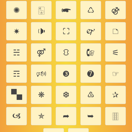
✺
🀣
🖛
♺
⚣
✷
🕩
⛶
🙰
🗅
☵
⚤
⛻
🕼
⚟
☶
🕬
❸
➐
☞
🙿
❋
❆
♳
✰
🙦
✯
➦
➥
🀠