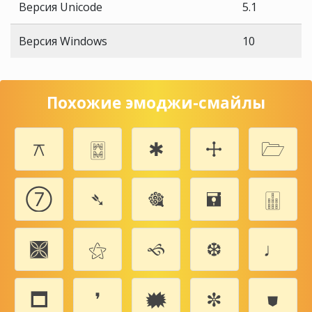
Версия Unicode
5.1
Версия Windows
10
Похожие эмоджи-смайлы
⚻
🀗
✱
🕂
🗁
➆
➴
🎕
🖬
🀖
🙫
⚝
🙘
❆
♩
🗖
❜
🗰
✼
⛊