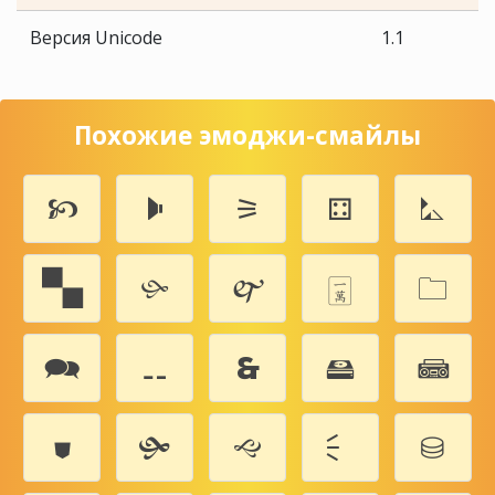
Версия Unicode
1.1
Похожие эмоджи-смайлы
🙥
🕨
⚞
⚃
⛡
🙿
🙛
🙰
🀇
🗀
🗪
⚋
🙳
🖴
📾
⛊
🙟
🙙
🗧
⛁