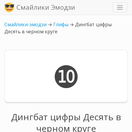
Смайлики Эмодзи
Смайлики-эмодзи
→
Глифы
→
Дингбат цифры
Десять в черном круге
❿
Дингбат цифры Десять в
черном круге