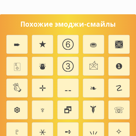
Похожие эмоджи-смайлы
➨
★
➅
⛂
🙫
🀧
⛇
➂
🖄
❶
🖏
✛
⚋
❧
☡
❆
♆
🗗
🙯
☏
♇
⚹
➺
🗤
✧