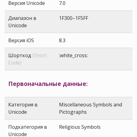
Версия Unicode
7.0
Диапазон в
1F300–1F5FF
Unicode
Версия iOS
8.3
Шорткод
(Short
:white_cross:
Code)
Первоначальные данные:
Категория в
Miscellaneous Symbols and
Unicode
Pictographs
Подкатегория в
Religious Symbols
Unicode