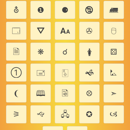
⛢
❶
⚈
🕲
🛲
🗔
⛛
🗛
✇
🖯
🗎
❋
☌
🛊
⚄
➀
🖃
🀧
🙜
⛡
❨
🕮
🗟
⛒
➣
⚞
🙙
🖧
✪
🙢