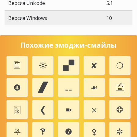
Версия Unicode
5.1
Версия Windows
10
Похожие эмоджи-смайлы
🖺
☼
🙾
✘
❍
❹
🙼
⚋
☙
🖆
🀩
❮
➽
⛌
❂
⛧
🙹
❼
⚴
✼