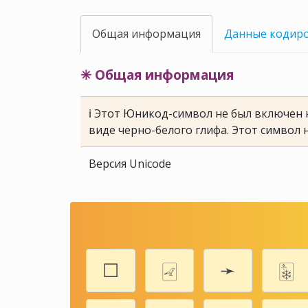
Общая информация
Данные кодир
✳ Общая информация
ℹ Этот Юникод-символ не был включен н
виде черно-белого глифа. Этот символ 
Версия Unicode
☐
🀐
➛
🀩