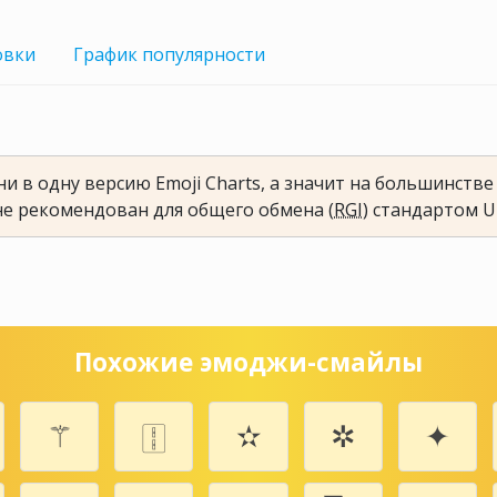
овки
График
популярности
и в одну версию Emoji Charts, а значит на большинств
не рекомендован для общего обмена (
RGI
) стандартом U
Похожие эмоджи-смайлы
⚚
🀑
✫
✲
✦