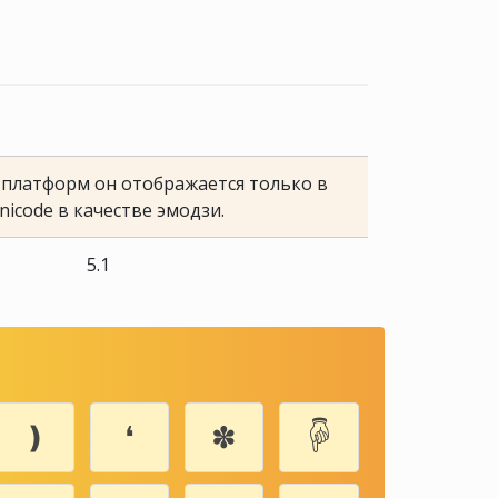
е платформ он отображается только в
nicode в качестве эмодзи.
5.1
❫
❛
✽
🖗