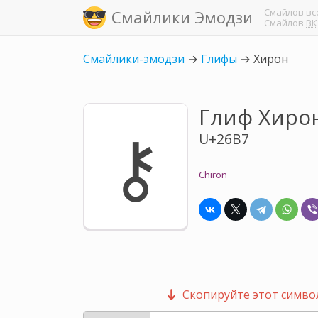
Смайлов
вс
Смайлики Эмодзи
Смайлов
ВК
Смайлики-эмодзи
→
Глифы
→
Хирон
Глиф Хиро
⚷
U+26B7
Chiron
Скопируйте этот символ