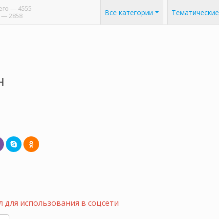
его
— 4555
Все категории
Тематические
— 2858
н
 для использования в соцсети