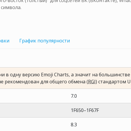
о-восток (толстый)" для соцсетей ВК (ВКонтакте), What
 символа.
овки
График
популярности
и в одну версию Emoji Charts, а значит на большинств
не рекомендован для общего обмена (
RGI
) стандартом U
7.0
1F650–1F67F
8.3