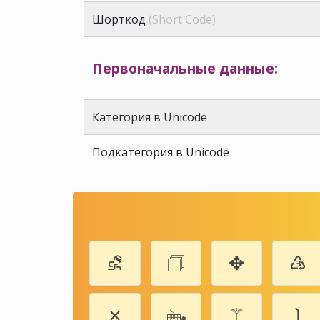
Шорткод
(Short Code)
Первоначальные данные:
Категория в Unicode
Подкатегория в Unicode
⛐
🗇
✥
♵
✗
🖦
⚚
❳