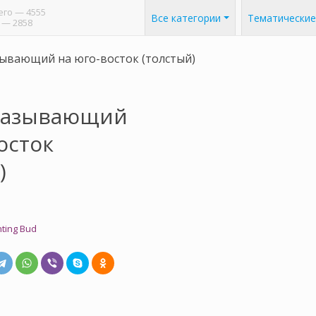
его
— 4555
Все категории
Тематические
— 2858
зывающий на юго-восток (толстый)
указывающий
осток
)
nting Bud