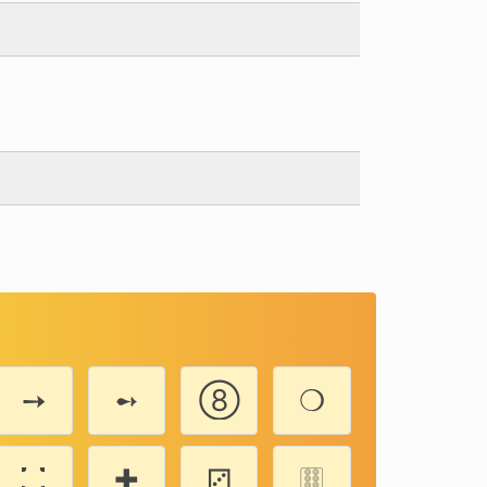
➙
➻
➇
❍
⛚
✚
⚂
🀠