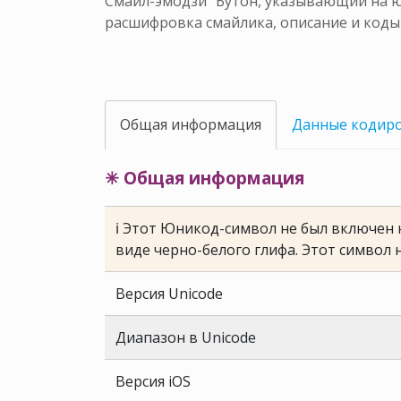
Смайл-эмодзи "Бутон, указывающий на юг
расшифровка смайлика, описание и коды
Общая информация
Данные кодир
✳ Общая информация
ℹ Этот Юникод-символ не был включен н
виде черно-белого глифа. Этот символ 
Версия Unicode
Диапазон в Unicode
Версия iOS