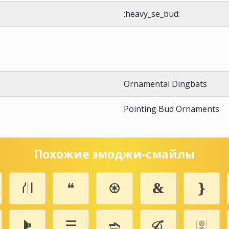
:heavy_se_bud:
Ornamental Dingbats
Pointing Bud Ornaments
Похожие эмоджи-смайлы
⛙
❝
♼
🙴
❵
🕨
☴
➬
🙒
🀚