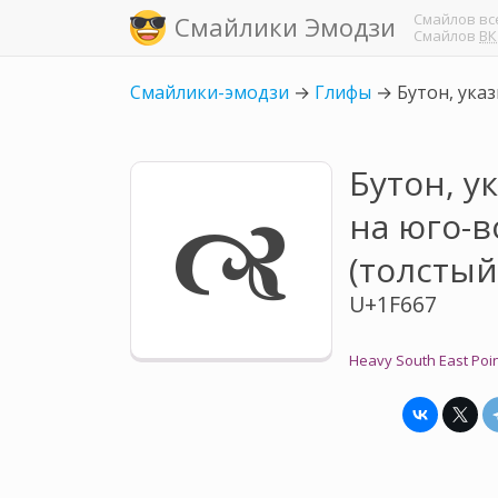
Смайлов
вс
Смайлики Эмодзи
Смайлов
ВК
Смайлики-эмодзи
→
Глифы
→
Бутон, ука
Бутон, 
🙧
на юго-в
(толстый
U+1F667
Heavy South East Poi