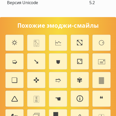
Версия Unicode
5.2
Похожие эмоджи-смайлы
⛭
🀨
🗠
⛞
⚆
➭
➘
⛊
⚁
🖃
❏
✜
➱
✾
🀫
🛆
🀪
☚
🛈
❝