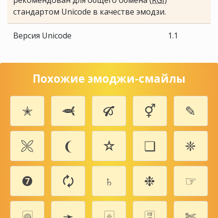
рекомендован для общего обмена (
RGI
)
стандартом Unicode в качестве эмодзи.
Версия Unicode
1.1
Похожие эмоджи-смайлы
✭
🙬
🙒
⚥
✎
🙪
❨
☆
❏
❈
❼
🗘
♄
❉
☞
🀙
➛
🀃
🀊
✄