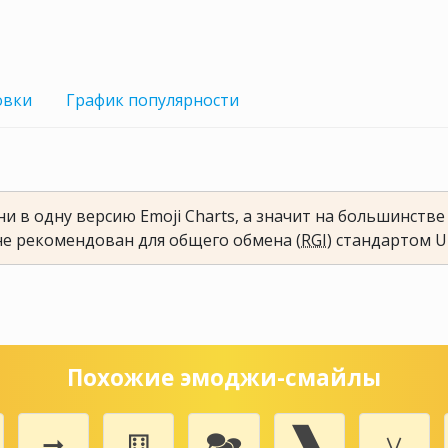
овки
График
популярности
и в одну версию Emoji Charts, а значит на большинств
не рекомендован для общего обмена (
RGI
) стандартом U
Похожие эмоджи-смайлы
➞
⚅
🗫
🙽
⚺