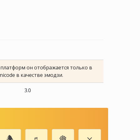
е платформ он отображается только в
nicode в качестве эмодзи.
3.0
🕭
♬
🎕
⛌