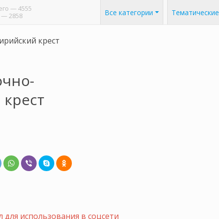
его
— 4555
Все категории
Тематические
— 2858
ирийский крест
очно-
 крест
 для использования в соцсети