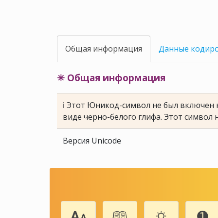
Общая информация
Данные кодир
✳ Общая информация
ℹ Этот Юникод-символ не был включен н
виде черно-белого глифа. Этот символ 
Версия Unicode
🗛
🕮
🌣
➊