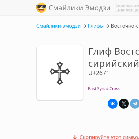
Смайлов
вс
Смайлики Эмодзи
Смайлов
ВК
Смайлики-эмодзи
→
Глифы
→
Восточно-с
Глиф Вост
♱
сирийский
U+2671
East Syriac Cross
Скопируйте этот символ