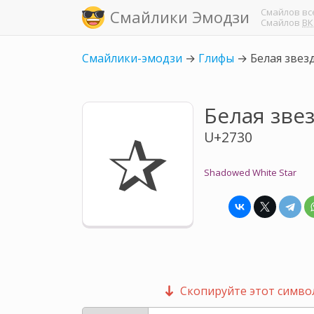
Смайлов
вс
Смайлики Эмодзи
Смайлов
ВК
Смайлики-эмодзи
→
Глифы
→
Белая звез
Белая зве
✰
U+2730
Shadowed White Star
Скопируйте этот символ