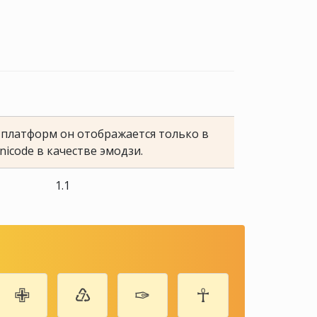
е платформ он отображается только в
nicode в качестве эмодзи.
1.1
✙
♹
✑
☥