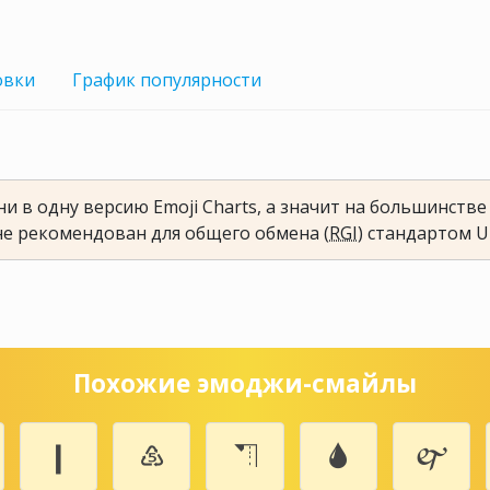
овки
График
популярности
и в одну версию Emoji Charts, а значит на большинств
не рекомендован для общего обмена (
RGI
) стандартом U
Похожие эмоджи-смайлы
❙
♷
⛠
🌢
🙰