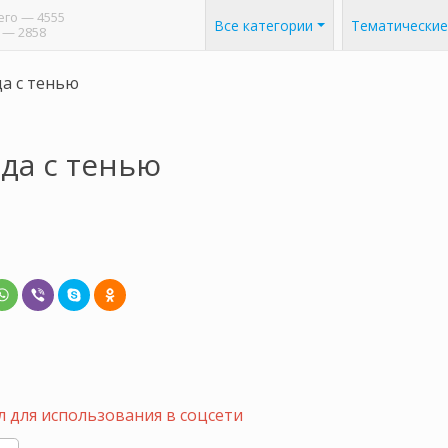
его
— 4555
Все категории
Тематические
— 2858
да с тенью
зда с тенью
 для использования в соцсети