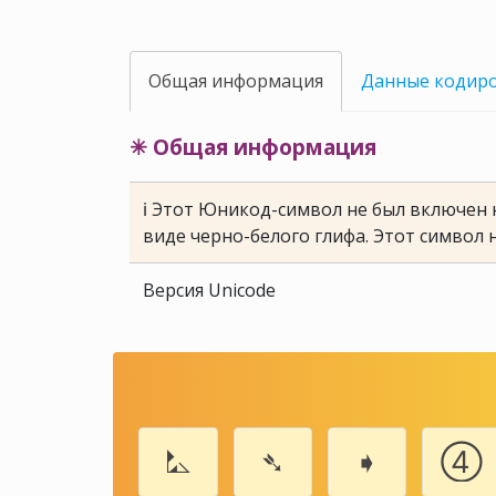
Общая информация
Данные кодир
✳ Общая информация
ℹ Этот Юникод-символ не был включен н
виде черно-белого глифа. Этот символ 
Версия Unicode
⛡
➴
➧
➃