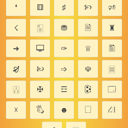
❛
⚅
♯
🙡
🕫
☇
🀥
⛃
🗎
♜
➜
🖵
✑
♕
🖺
🙖
🙠
➩
☫
🀜
🀒
✠
☲
🕃
🗔
☓
🖏
☻
🗌
⛜