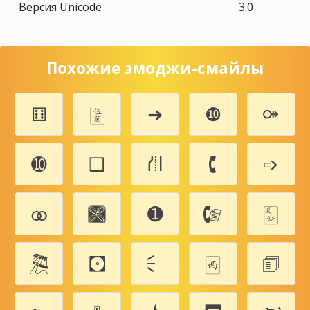
Версия Unicode
3.0
Похожие эмоджи-смайлы
⚅
🀋
➜
❿
⚩
➓
❑
⛙
🕻
➩
⚭
🙩
➊
🕼
🀧
🎘
🖸
🗧
🀂
🗊