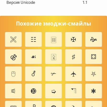
Версия Unicode
1.1
Похожие эмоджи-смайлы
🙪
☷
🀜
✠
🙞
⚣
☙
🀎
♯
⚃
🖰
⚦
✃
🛧
⛧
⚟
➓
➭
⛠
✱