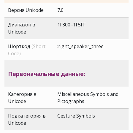
Версия Unicode
7.0
Диапазон в
1F300–1F5FF
Unicode
Шорткод
(Short
:right_speaker_three:
Code)
Первоначальные данные:
Категория в
Miscellaneous Symbols and
Unicode
Pictographs
Подкатегория в
Gesture Symbols
Unicode