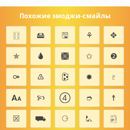
Похожие эмоджи-смайлы
🀓
🖴
🖫
⚘
✥
✯
🌢
🙫
✩
❷
⚩
♹
🕃
✹
♇
🗛
🙡
➃
➮
☨
☒
⛟
⚆
⛡
🀤