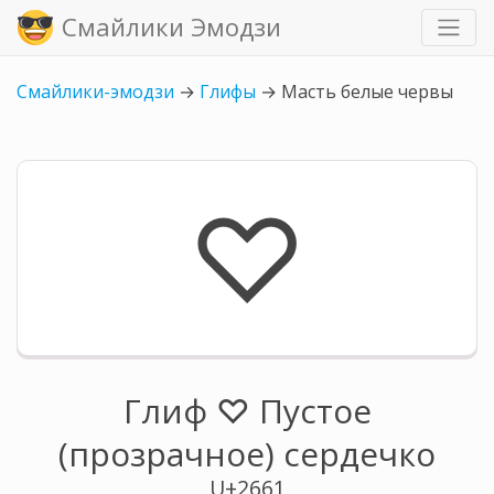
Смайлики Эмодзи
Смайлики-эмодзи
→
Глифы
→
Масть белые червы
♡
Глиф ♡ Пустое
(прозрачное) сердечко
U+2661