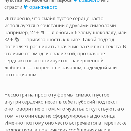
чувства, но избежать пафоса
❤️ красного
или
страсти
🧡 оранжевого
.
Интересно, что смайл пустое сердце часто
используется в сочетании с другими символами:
например, ♡ + 🍫 — любовь к белому шоколаду, или
♡ + 📚 — привязанность к книге. Такой подход
позволяет расширить значение за счет контекста. В
отличие от эмодзи с заливкой, прозрачное
сердечко не ассоциируется с завершенной
любовью — скорее, с ее началом, надеждой или
потенциалом.
Несмотря на простоту формы, символ пустое
внутри сердечко несет в себе глубокий подтекст:
оно говорит не о том, что чувства отсутствуют, а о
том, что они еще не сформулированы до конца.
Именно поэтому оно часто встречается в переписке
подростков, в поэтических сообщениях или в