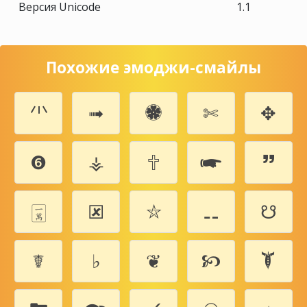
Версия Unicode
1.1
Похожие эмоджи-смайлы
🗥
➟
🏶
✄
✥
❻
⚶
🕆
🖛
🙷
🀇
🗷
⛦
⚋
☋
☤
♭
❦
🙥
🙯