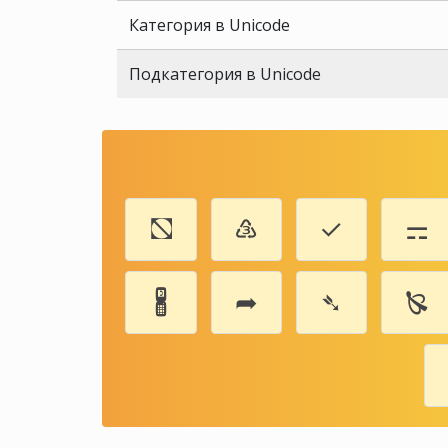
Категория в Unicode
Подкатегория в Unicode
⛞
♵
✓
⚎
🖁
➦
➴
🙐