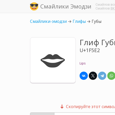
Смайлов
вс
Смайлики Эмодзи
Смайлов
ВК
Смайлики-эмодзи
→
Глифы
→
Губы
Глиф Гу
🗢
U+1F5E2
Lips
Скопируйте этот символ