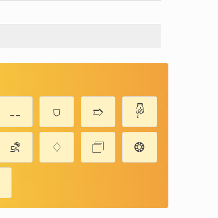
⚋
⛉
➱
🖗
⛐
♢
🗇
❂
➌