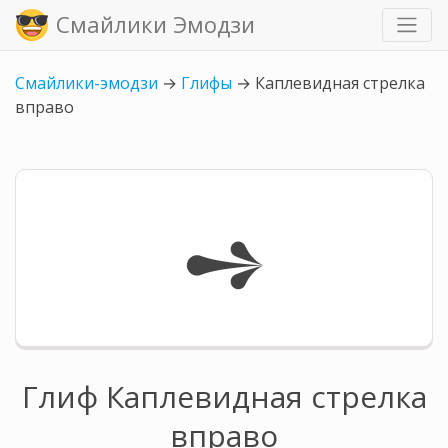
Смайлики Эмодзи
Смайлики-эмодзи
→
Глифы
→
Каплевидная стрелка
вправо
➺
Глиф Каплевидная стрелка
вправо