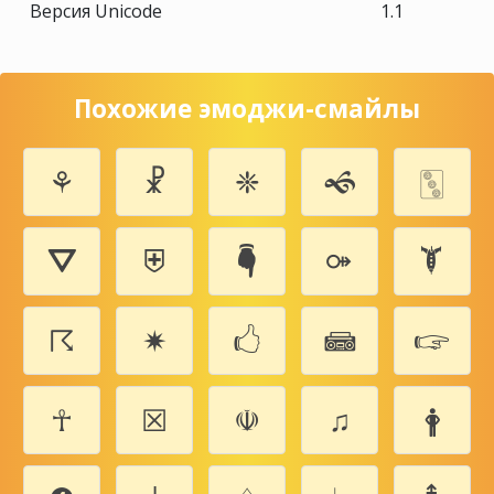
Версия Unicode
1.1
Похожие эмоджи-смайлы
⚘
☧
❈
🙜
🀛
⛛
⛨
🖣
⚩
🙯
☈
✷
🖒
📾
🖙
☥
☒
☫
♫
🛉