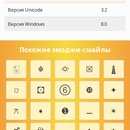
Версия Unicode
3.2
Версия Windows
8.0
Похожие эмоджи-смайлы
🀥
☬
⛮
☒
🛔
⛉
🖸
➅
❿
✦
⚻
➧
➊
⚊
✶