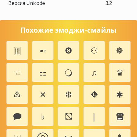
Версия Unicode
3.2
Похожие эмоджи-смайлы
🀕
➵
❽
⚇
❁
☜
⚏
🔾
♫
♛
♷
✕
❆
⛖
✱
🗩
♭
⛞
❘
🖀