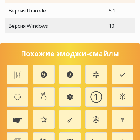
Версия Unicode
5.1
Версия Windows
10
Похожие эмоджи-смайлы
🀔
❾
❼
✲
✓
⚆
🖔
✽
➀
⛯
🖝
✰
➶
✇
♆