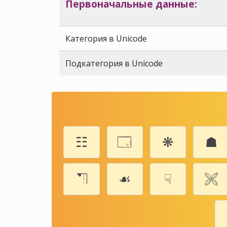
Первоначальные данные:
Категория в Unicode
Подкатегория в Unicode
☷
🗔
❋
☗
⛠
☙
☟
🙨