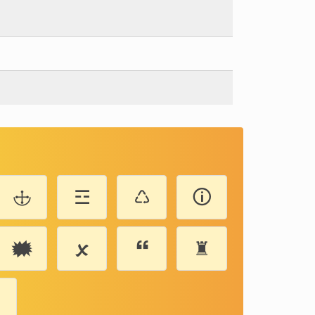
🕁
☲
♺
🛈
🗰
🗴
🙶
♜
❍