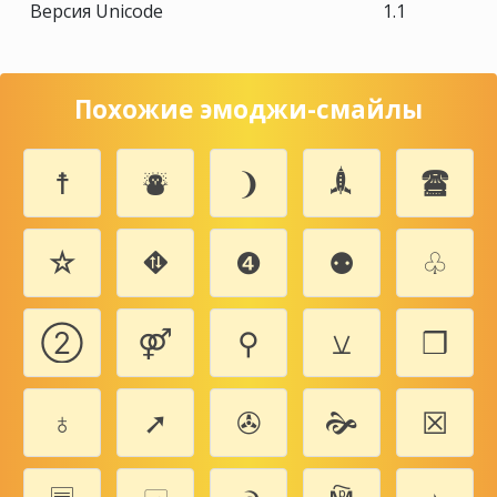
Версия Unicode
1.1
Похожие эмоджи-смайлы
☨
⛇
❩
🙭
🖀
☆
⛖
❹
⚉
♧
➁
⚤
⚲
⚺
❒
♁
➚
✇
🙞
☒