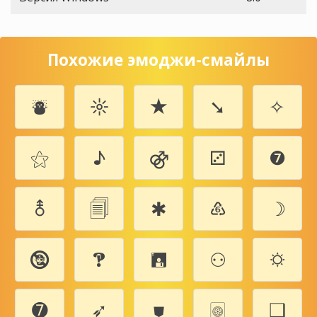
Похожие эмоджи-смайлы
⛇
☼
★
➘
✧
⚝
♪
⚣
⚂
❼
⚨
🗐
✱
♸
☽
🕲
🙹
🖪
⚇
🌣
➐
➶
⛊
🀙
❑