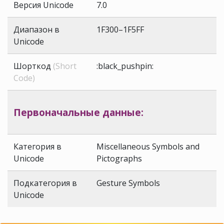
Версия Unicode
7.0
Диапазон в
1F300–1F5FF
Unicode
Шорткод
(Short
:black_pushpin:
Code)
Первоначальные данные:
Категория в
Miscellaneous Symbols and
Unicode
Pictographs
Подкатегория в
Gesture Symbols
Unicode