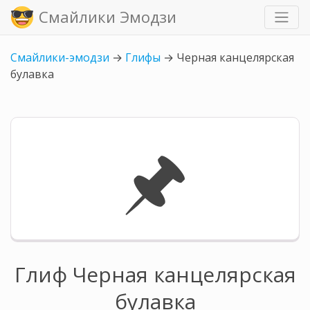
Смайлики Эмодзи
Смайлики-эмодзи
→
Глифы
→
Черная канцелярская
булавка
🖈
Глиф Черная канцелярская
булавка