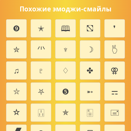
Похожие эмоджи-смайлы
❾
✭
🕮
⛞
❜
✮
🗥
♆
☽
🖔
♫
♇
♢
✤
⚢
⛦
⛧
❺
➵
⚎
☆
🀒
✯
🀥
🖃