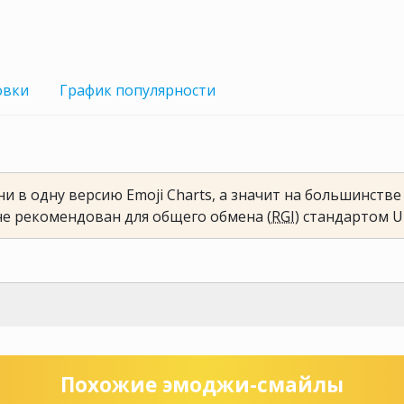
овки
График
популярности
и в одну версию Emoji Charts, а значит на большинств
не рекомендован для общего обмена (
RGI
) стандартом U
Похожие эмоджи-смайлы