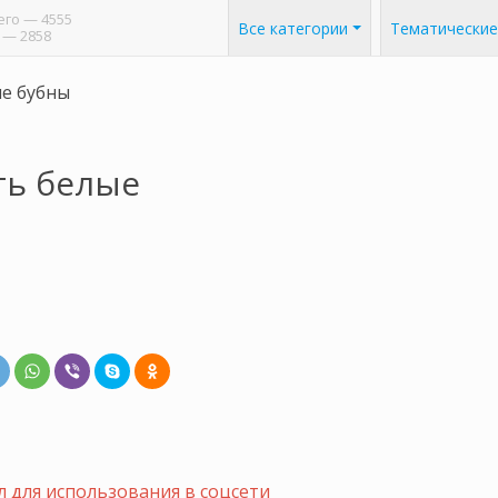
его
— 4555
Все категории
Тематические
— 2858
е бубны
ть белые
 для использования в соцсети