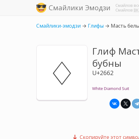
Смайлов
вс
Смайлики Эмодзи
Смайлов
ВК
Смайлики-эмодзи
→
Глифы
→
Масть белы
Глиф Мас
♢
бубны
U+2662
White Diamond Suit
Скопируйте этот символ