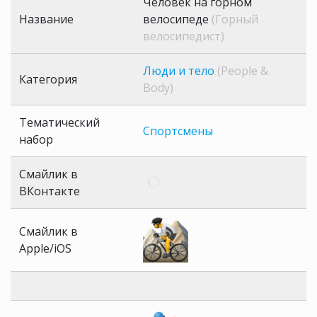
Человек на горном
Название
велосипеде
(Горный
велосипедист)
Люди и тело
(People &
Категория
Body)
Тематический
Спортсмены
набор
Смайлик в
ВКонтакте
Смайлик в
Apple/iOS