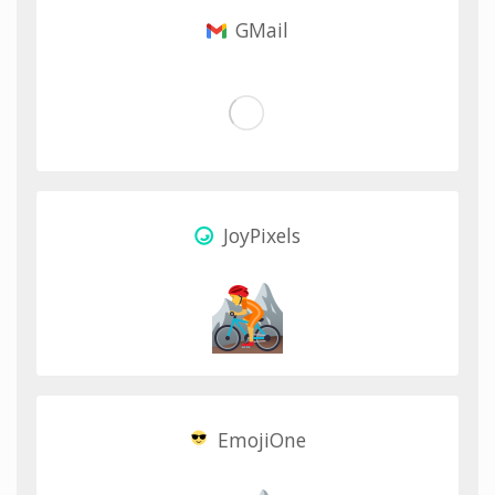
GMail
JoyPixels
EmojiOne